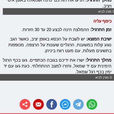
מהלך התרגיל:
הניעו את רגליכם ימינה ושמאלה באופן איטי
ויציב.
 מורן לביא
כיפוף עליה
זמן התרגיל:
ההמלצה הינה לבצע 20 עד 30 חזרות.
ישיבת המוצא:
יש לשבת על הכסא באופן יציב, כאשר הגב
נוגע קלות במשענת. הרגליים שעונות על הרצפה, מכופפות
בתשעים מעלות, עם מעט רווח ביניהן.
מהלך התרגיל:
ישרו את ידיכם בגובה הכתפיים. געו בכף הרגל
הימינית עם יד שמאל, וחזרו למצב ההתחלתי. כעת געו עם יד
ימין בכף רגל שמאל.
© מורן לביא