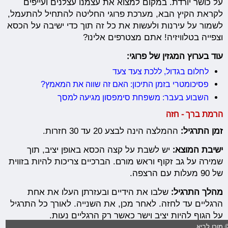
על כושר יורדת. במקום למצוא את עצמנו עצלנים ועייפים
לקראת הקיץ הבא, מערכת פרוגי החליטה להתחיל להתעמל,
לשמור על עירנות ולעשות את כל זה תוך כדי ישיבה על הכסא
וצפייה בטלוויזיה! אתם מצטרפים אלינו?
עוד בערוץ המגזין של פרוגי:
לחלום בגדול, ללכת צעד צעד
פסיכומטרי בזמן התיכון: האם זה שווה את המאמץ?
השבוע בעבר: משפחת סימפסון מגיעה למסך
הרמת ברך - חזה
זמן התרגיל:
ההמלצה הינה לבצע 20 עד 30 חזרות.
ישיבת המוצא:
יש לשבת על קצה הכסא באופן יציב, תוך
שמירה על גב זקוף וראש מורם. הברכיים צריכות להיות בזווית
של 90 מעלות עם הרצפה.
מהלך התרגיל:
שלבו את הידיים ובעזרתן העלו את אחת
הרגליים עד לחזה. לאחר מכן, את השנייה. לאורך כל התרגיל
על הגוף להיות יציב וישר כאשר רק הרגליים נעות.
 מורן לביא