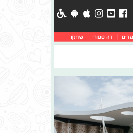
מדים
דה סטורי
שחקו