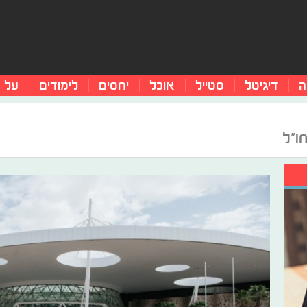
ה
דיגיטל
סטייל
אוכל
יחסים
לימודים
על 
ו"ל