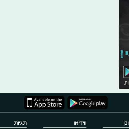
כן
ווידיאו
תגיות