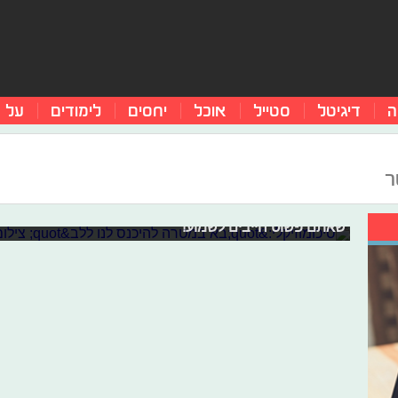
ה
דיגיטל
סטייל
אוכל
יחסים
לימודים
על 
סיכומוזיקלי:"בא במטרה להיכנס לנו ללב
ר
גם בסוף השבוע הזה אנחנו בטור שעוזר לכם לעקוב אחרי כ
והפעם הבאנו לכם שיר חדש ללהקת חיל האוויר וגם, הסינגל ה
שאתם פשוט חייבים לשמוע!