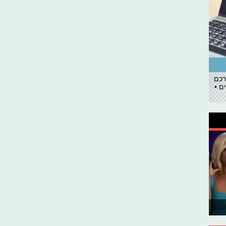
רכם
ם •