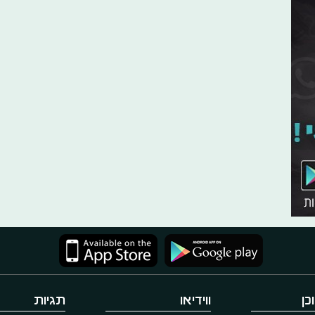
כן
ווידיאו
תגיות