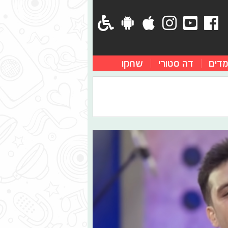
מדים
דה סטורי
שחקו