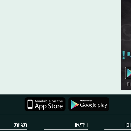
כן
ווידיאו
תגיות