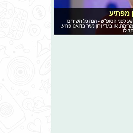
ין מפתיע
גע לפני הסופ"ש - הנה כל השירים
ימה, או.בי.די ורון נשר בדואט פרוע,
ד לו