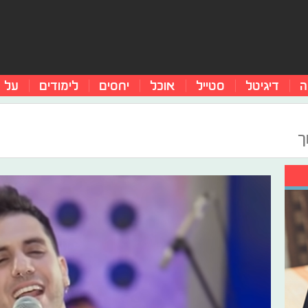
ה
דיגיטל
סטייל
אוכל
יחסים
לימודים
על 
ך