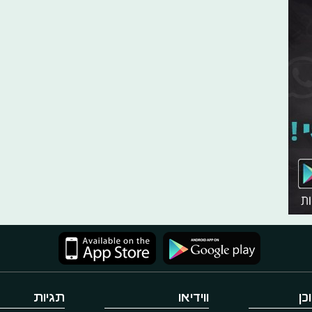
כן
ווידיאו
תגיות