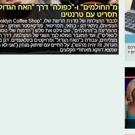
מ"החולמים" ו-"כפולה" דרך "האח הגדול"
תסריט עם טרנטינו
הצפיות!), ניתאי דגן - במאי, תסריטאי, פודקאסטר ושחקן - עו
מהפריצה ב"החולמים", שם גילם את סלש ("הדמות שלי טסה 
ל'גאליס'"), ועד המעבר המלא לצד השני של המצלמה, דרך הכ
מצליחים, עבודה ב"האח הגדול" ופרויקטים בינלאומיים. דגן מ
הערות, זה יהיה מרגש"), על החיים עם שיתוק מוחין ("אני לא 
רכם
שמצא דווקא מאחורי הקלעים
ם •