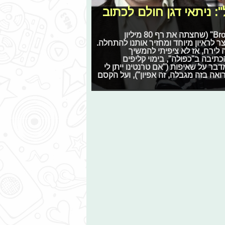
: ניתאי דגן חולם לכתוב
לכבוד ההצלחה של סדרת הרשת שלו, "Brooklyn Coffee Shop" (שחצתה את רף 80 מיליון
צר לראיון מיוחד ומחזיר אותנו להתחלה.
לירח, אז לא ציפיתי להמשיך
תיבה ב"כפולה", בימוי קליפים
דבר על שאיפות ("אם טרנטינו ייתן לי
רואה בזה מגבלה, זה אפיון"), ועל הקסם