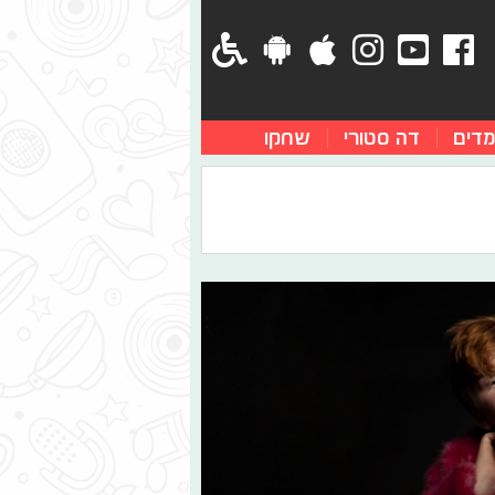
מדים
דה סטורי
שחקו