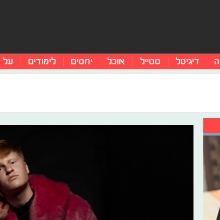
ה
דיגיטל
סטייל
אוכל
יחסים
לימודים
על 