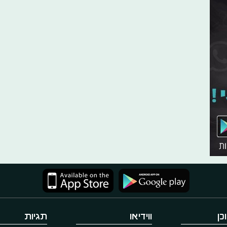
כן
ווידיאו
תגיות