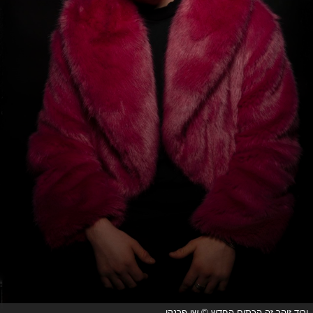
ורוד זוהר זה הכתום החדש © שי פרנקו