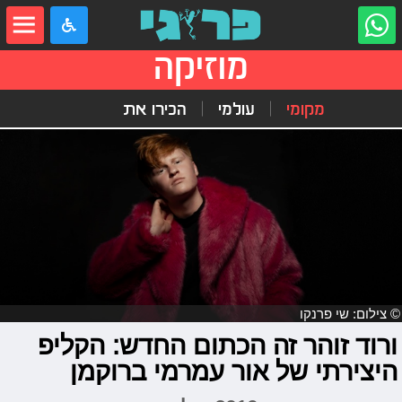
מוזיקה
מקומי
עולמי
הכירו את
© צילום: שי פרנקו
ורוד זוהר זה הכתום החדש: הקליפ
היצירתי של אור עמרמי ברוקמן