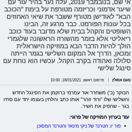
אי שם, בנובמבר 2019, עלה נער בהיר עור עם
שיער אדמוני וכריזמה מטורפת על בימת "הכוכב
הבא" לאודישן מטורף ששבר את שיאי האחוזים
בכל עונות הפורמט. כבר מרגע זה, הבינו
השופטים והקהל בבית שלא מדובר בעוד כוכב
ריאליטי אלא בזמר מהשורה הראשונה שלגמרי
הולך להיות הדבר הבא במוזיקה הישראלית
ומכאן, הדרך אל המקום השלישי בגמר הייתה
סלולה ואהודה בקרב הקהל. עכשיו הוא נוחת עם
סינגל שלישי
נועם אסולין
פרסום ראשון: 18/01/2021, 10:00
הבוקר (ב') משחרר אור עמרמי ברוקמן את הסינגל החדש
והשלישי שלו "ורוד זוהר" אותו כתב והלחין בעצמו יחד עם סתיו
בגר - שהפיק את השיר.
עוד בערוץ המוזיקה של פרוגי:
פור יו: הטרנד של ניקי מינאז' והטרנד המסוכן