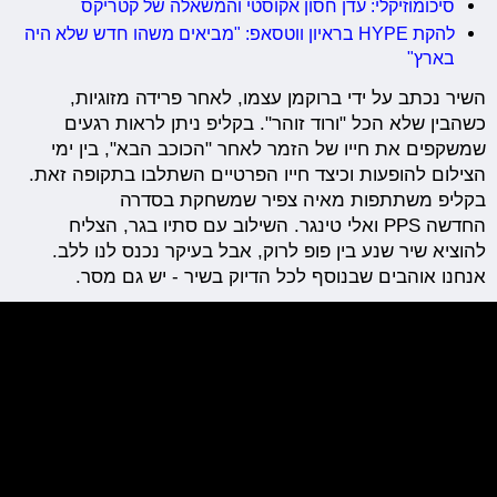
סיכומוזיקלי: עדן חסון אקוסטי והמשאלה של קטריקס
להקת HYPE בראיון ווטסאפ: "מביאים משהו חדש שלא היה
בארץ"
השיר נכתב על ידי ברוקמן עצמו, לאחר פרידה מזוגיות,
כשהבין שלא הכל "ורוד זוהר". בקליפ ניתן לראות רגעים
שמשקפים את חייו של הזמר לאחר "הכוכב הבא", בין ימי
הצילום להופעות וכיצד חייו הפרטיים השתלבו בתקופה זאת.
בקליפ משתתפות מאיה צפיר שמשחקת בסדרה
החדשה PPS ואלי טינגר. השילוב עם סתיו בגר, הצליח
להוציא שיר שנע בין פופ לרוק, אבל בעיקר נכנס לנו ללב.
אנחנו אוהבים שבנוסף לכל הדיוק בשיר - יש גם מסר.