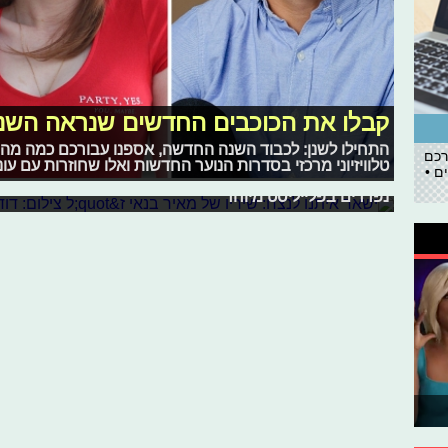
קבלו את הכוכבים החדשים שנראה השנה
ישאר איתנו לנצח: שיריו של מאיר בנאי ז
התחילו לשנן: לכבוד השנה החדשה, אספנו עבורכם כמה מה
רכם
הערב (ה'), הלך לעולמו הזמר המוערך והאהוב מאיר בנאי, א
טלוויזיוני מרכזי בסדרות הנוער החדשות ואלו שחוזרות עם עונ
ם •
ממושך במחלת הסרטן. בנאי השאיר אחריו חותם ענק במוזיק
נפרדים בפלייליסט מיוחד