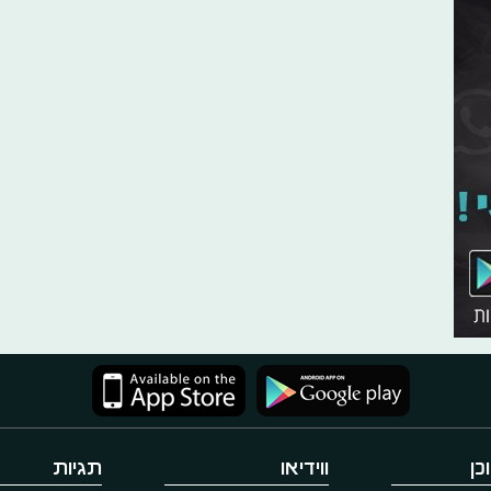
כן
ווידיאו
תגיות