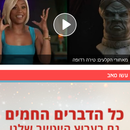
מאחורי הקלעים: טירה רדופה
עשו סאב