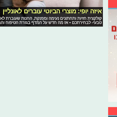
איזה יופי: מוצרי הביוטי עוברים לאונליין
קולקצית חזיות ותחתונים נעימה ומפנקת, החנות שעוברת לאונ
טבעי- לבחירתכם • אז מה חדש על המדף בגזרת הטיפוח והב