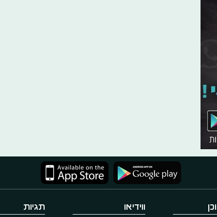
כן
ווידיאו
תגיות