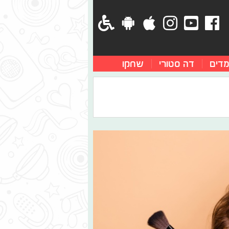
מדים
דה סטורי
שחקו