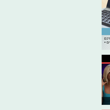
רכם
ם •