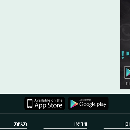
כן
ווידיאו
תגיות