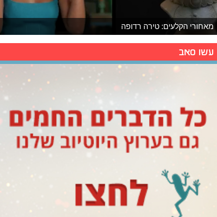
מאחורי הקלעים: טירה רדופה
עשו סאב