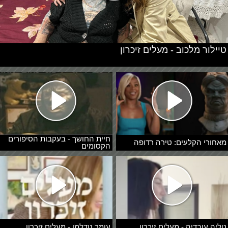
טיילור מלכוב - מעלים זיכרון
חיית החושך - בעקבות הסיפורים
מאחורי הקלעים: טירה רדופה
הקסומים
טליה עובדיה - מעלים זיכרון
עומר נודלמן - מעלים זיכרון