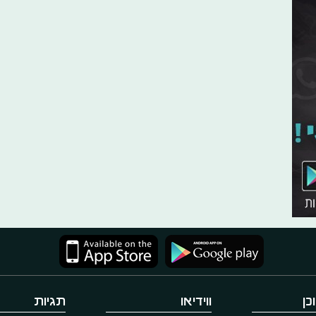
כן
ווידיאו
תגיות