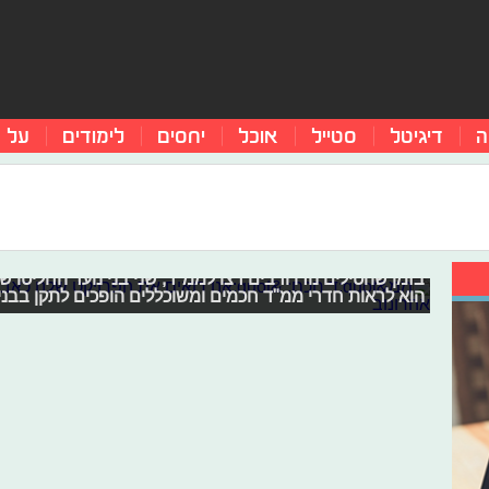
ה
דיגיטל
סטייל
אוכל
יחסים
לימודים
על 
ממ"ד חכם: "אנו רואים את הפרויקט שלנו
בשבוע האחרון ללא מעט מתושבי ישראל, יצא לחוות את מה ש
בזמן שהטילים נורו ורבים רצו לממ"ד, שני בני נוער החליטו שה
הוא לראות חדרי ממ"ד חכמים ומשוכללים הופכים לתקן בבניי