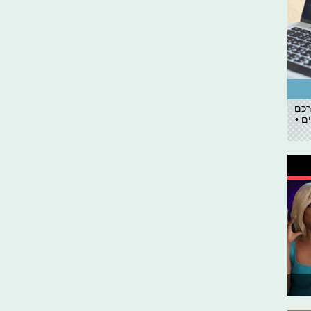
רכם
ם •