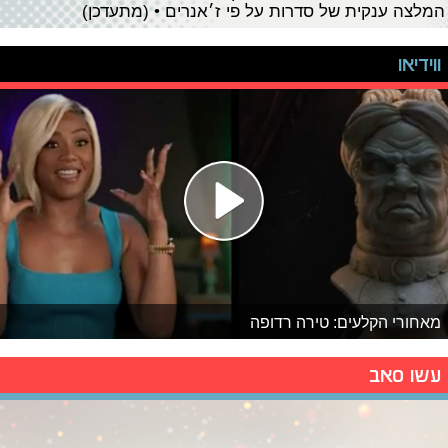
המלצה ענקית של סדרות על פי ז׳אנרים • (מתעדכן)
ווידיאו
מאחורי הקלעים: טירה רדופה
עשו סאב