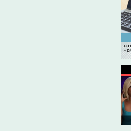
רכם
ם •