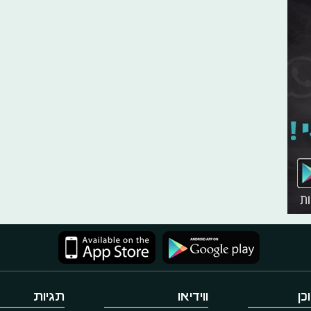
כן
ווידיאו
תגיות