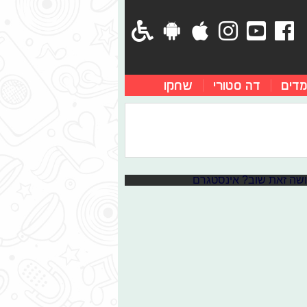
מדים
דה סטורי
שחקו
יטו עושה זאת שוב?
 מעריצים, ועכשיו סדרה חדשה
ם "אספרנסה" מצליחה לעמוד ברף