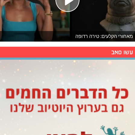
מאחורי הקלעים: טירה רדופה
עשו סאב