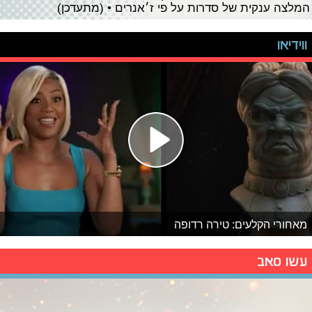
המלצה ענקית של סדרות על פי ז׳אנרים • (מתעדכן)
ווידיאו
מאחורי הקלעים: טירה רדופה
עשו סאב