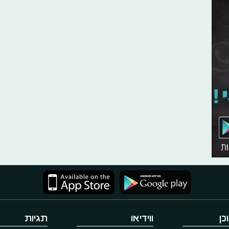
כן
ווידיאו
תגיות