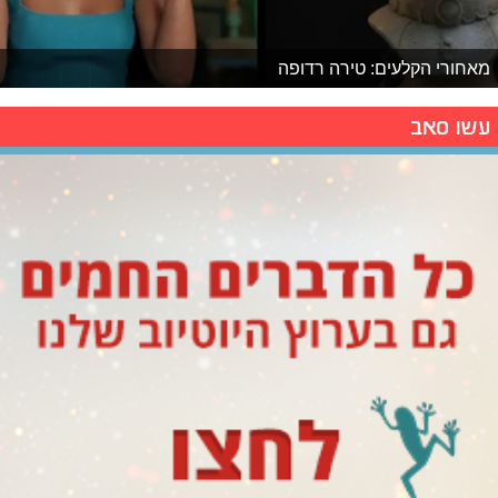
מאחורי הקלעים: טירה רדופה
עשו סאב