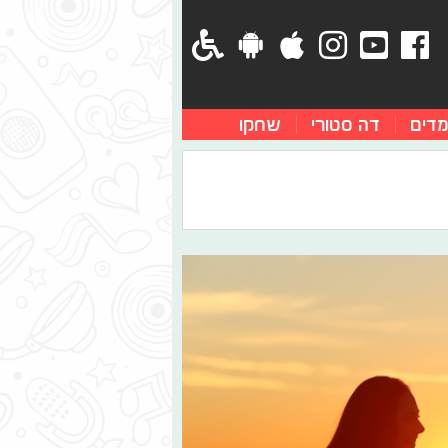
מדים
דה סטורי
שחקו