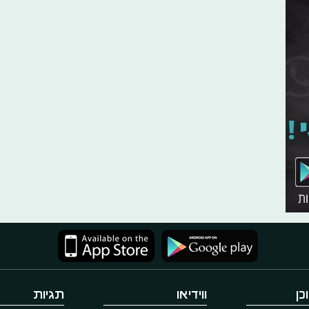
כן
ווידיאו
תגיות