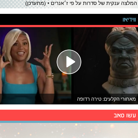
המלצה ענקית של סדרות על פי ז׳אנרים • (מתעדכן)
ווידיאו
מאחורי הקלעים: טירה רדופה
עשו סאב