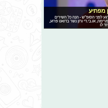
ין מפתיע
גע לפני הסופ"ש - הנה כל השירים
ימה, או.בי.די ורון נשר בדואט פרוע,
ד לו