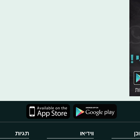
כן
ווידיאו
תגיות