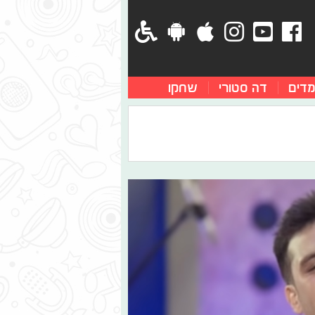
מדים
דה סטורי
שחקו