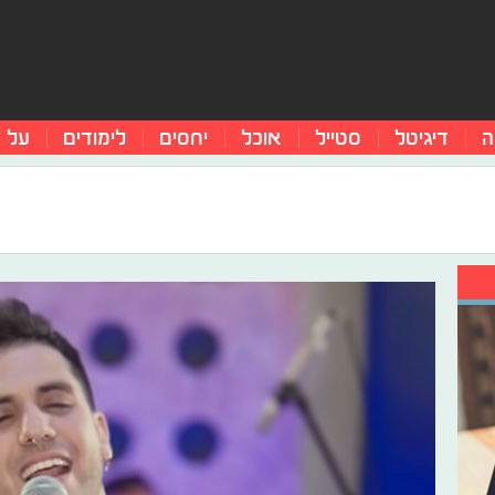
ה
דיגיטל
סטייל
אוכל
יחסים
לימודים
על 