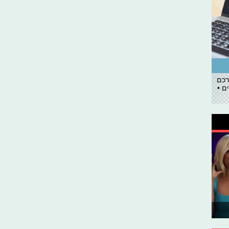
רכם
ם •