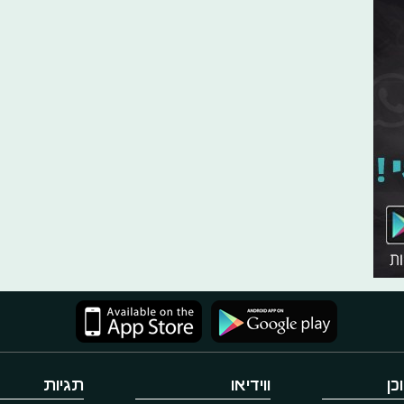
כן
ווידיאו
תגיות