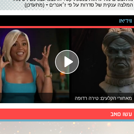
המלצה ענקית של סדרות על פי ז׳אנרים • (מתעדכן)
ווידיאו
מאחורי הקלעים: טירה רדופה
עשו סאב