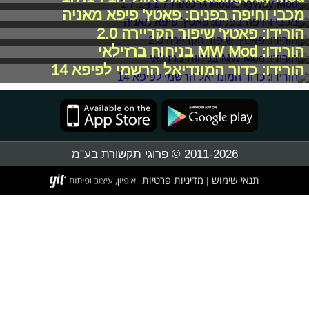
מכבי וחיפה בפנים: פאטץ' פיפא מאניה
הורידו: פאטץ' שיפור הקריירה 2.0
הורידו: MW Mod בניחוח ברזילאי
הורידו: כדור המונדיאל הרשמי לפיפא 14
2011-2026 © פרוגי תקשורת בע"מ
תנאי שימוש
מדיניות פרטיות
|