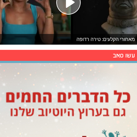
מאחורי הקלעים: טירה רדופה
עשו סאב