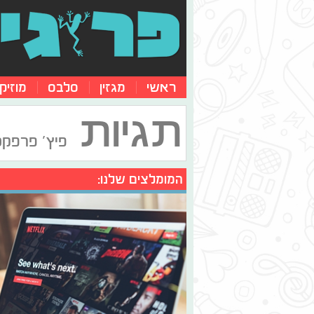
ראשי
מגזין
סלבס
מוזיק
תגיות
פיץ' פרפקט 
המומלצים שלנו: