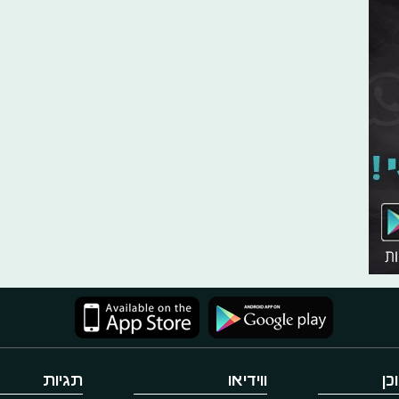
כן
ווידיאו
תגיות