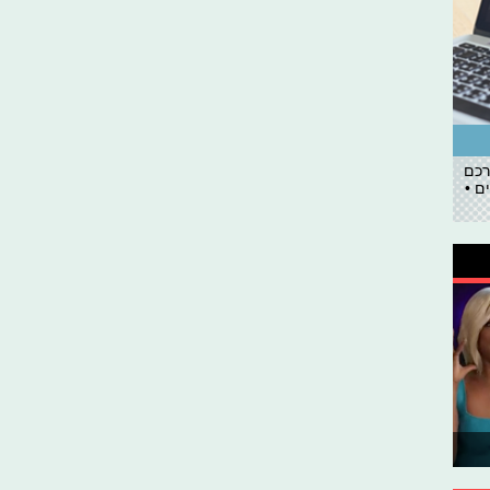
רכם
ם •