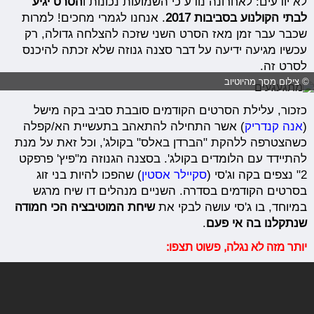
לא יודעים: לאחרונה נודע כי השמועות נכונות ו
הסרט יגיע
לבתי הקולנוע בסביבות 2017
. אנחנו לגמרי מחכים! למרות
שכבר עבר זמן מאז הסרט השני שזכה להצלחה גדולה, רק
עכשיו מגיעה ידיעה על דבר סצנה גנוזה שלא זכתה להיכנס
לסרט זה.
© צילום מסך מהיוטיוב
כזכור, עלילת הסרטים הקודמים סובבת סביב בקה מישל
(
אנה קנדריק
) אשר התחילה להתאהב בתעשיית הא/קפלה
כשהצטרפה ללהקת "הברדן באלס" בקולג', וכל זאת על מנת
להתיידד עם הלומדים בקולג'. בסצנה הגנוזה מ"פיץ' פרפקט
2" נצפים בקה וג'סי (
סקיילר אסטין
) שהפכו להיות בני זוג
בסרטים הקודמים בסדרה. השניים מנהלים דו שיח מרגש
במיוחד, בו ג'סי עושה לבקי את
שיחת המוטיבציה הכי חמודה
שנתקלנו בה אי פעם
.
יותר מזה לא נגלה, פשוט תצפו: