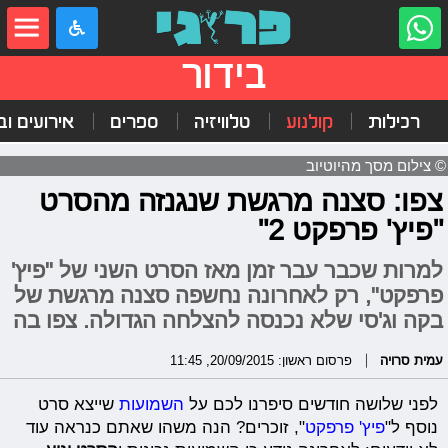
בידור
רכילות
קולנוע
טלוויזיה
ספרים
אירועים ובי
© צילום מסך מהיוטיוב
צפו: סצנה מרגשת שנגנזה מהסרט
"פיץ' פרפקט 2"
למרות שכבר עבר זמן מאז הסרט השני של "פיץ'
פרפקט", רק לאחרונה נחשפה סצנה מרגשת של
בקה וג'סי שלא נכנסה להצלחה הגדולה. צפו בה
עמית סרויה
פרסום ראשון: 20/09/2015, 11:45
לפני שלושה חודשים סיפרנו לכם על
השמועות
שייצא סרט
נוסף ל"
פיץ' פרפקט
", זוכרים? הנה משהו שאתם כנראה עוד