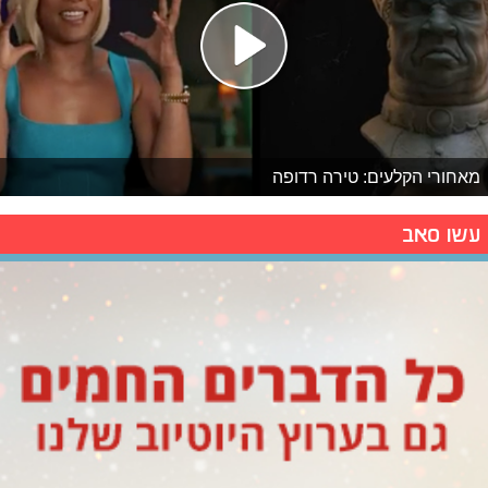
מאחורי הקלעים: טירה רדופה
עשו סאב