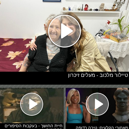
טיילור מלכוב - מעלים זיכרון
חיית החושך - בעקבות הסיפורים
מאחורי הקלעים: טירה רדופה