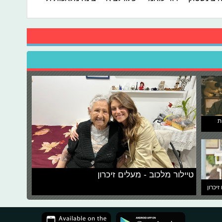
ת
טיילור מלכוב - מעלים זיכרון
זיכרון