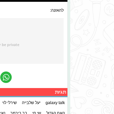
להאזנה:
תגיות
galaxy talk
יעל שלבייה
שירלי לוי
האח הגדול
שי חי
בר בירמר
נאי