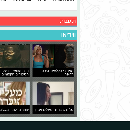
תגובות
ווידיאו
מאחורי הקלעים: טירה
חיית החושך - בעקבו
רדופה
הסיפורים הקסומים
טליה עובדיה - מעלים זיכרון
עומר נודלמן - מעלים 