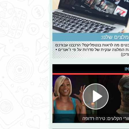
לצים שלנו:
ים מה לראות בנטפליקס? הרכבנו עבורכם
 המלצה ענקית של סדרות על פי ז׳אנרים •
כן)
או
רי הקלעים: טירה רדופה