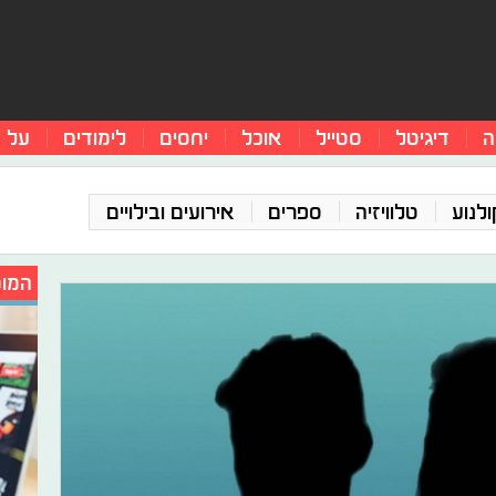
ה
דיגיטל
סטייל
אוכל
יחסים
לימודים
על 
ולנוע
טלוויזיה
ספרים
אירועים ובילויים
המומ