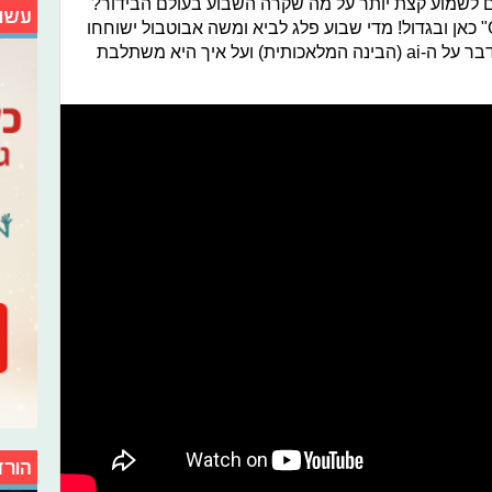
 לשמוע קצת יותר על מה שקרה השבוע בעולם הבידור?
עשו
מעולה! הפודקאסט שלנו, "Galaxy Talk" כאן ובגדול! מדי שבוע פלג לביא ומשה אבוטבול ישוחחו
על כל מה שקרה בעולם הבידור וגם - נדבר על ה-ai (הבינה המלאכותית) ועל איך היא משתלבת
הורד