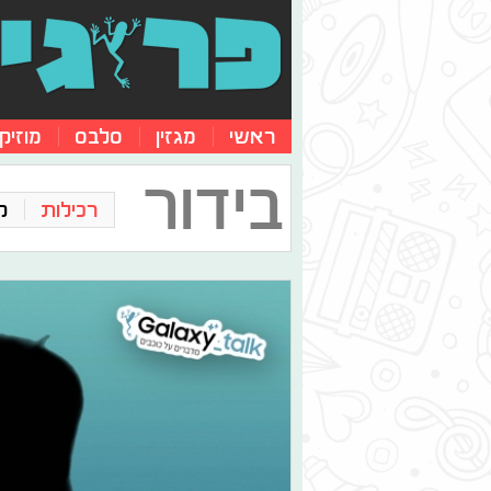
ראשי
מגזין
סלבס
מוזיק
בידור
רכילות
ק