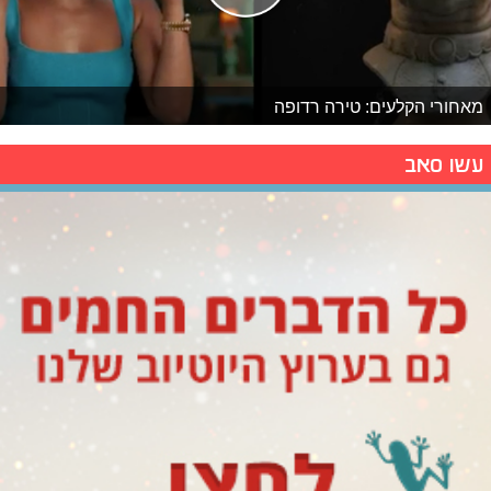
מאחורי הקלעים: טירה רדופה
עשו סאב