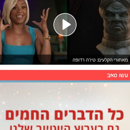
מאחורי הקלעים: טירה רדופה
עשו סאב