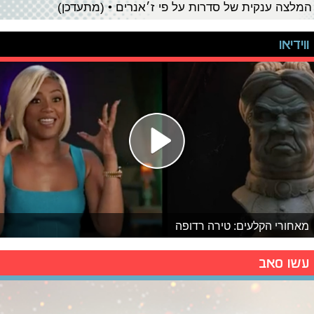
המלצה ענקית של סדרות על פי ז׳אנרים • (מתעדכן)
ווידיאו
מאחורי הקלעים: טירה רדופה
עשו סאב