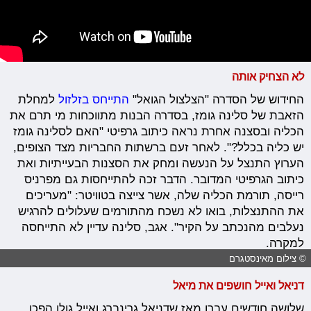
לא הצחיק אותה
החידוש של הסדרה "הצלצול הגואל"
התייחס בזלזול
למחלת
הזאבת של סלינה גומז, בסדרה הבנות מתווכחות מי תרם את
הכליה ובסצנה אחרת נראה כיתוב גרפיטי "האם לסלינה גומז
יש כליה בכלל?". לאחר זעם ברשתות החבריות מצד הצופים,
הערוץ התנצל על הנעשה ומחק את הסצנות הבעייתיות ואת
כיתוב הגרפיטי המדובר. הדבר זכה להתייחסות גם מפרניס
רייסה, תורמת הכליה שלה, אשר צייצה בטוויטר: "מעריכים
את ההתנצלות, בואו לא נשכח מהתורמים שעלולים להרגיש
נעלבים מהנכתב על הקיר". אגב, סלינה עדיין לא התייחסה
למקרה.
© צילום מאינסטגרם
דניאל ואייל חושפים את מיאל
שלושה חודשים עברו מאז שדניאל גרינברג ואייל גולן הפכו