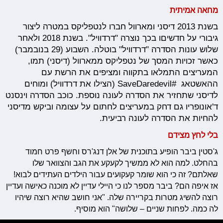
מחאה אמיתית
בשנת 2013 דיסני ומארוול חברו לנטפליקס במטרה ליצור
גיבורי על חדשיםו בכך נוצרה "דרדוויל". בשנת 2018 ולאחר
שלוש עונות הסדרה "דרדוויל" בוטלה. השבוע (29 בנובמבר)
כאשר זכויות המסך של נטפליקס ממארוול (דיסני) תמו,
המעריצים התמלאו בתקווה ומציפים את הרשת עם
ההאשטאג #SaveDaredevil (הצילו את דרדוויל) ומוחים
לדיסני שתחזיר את הסדרה לעונה נוספת. כוכב הסדרה וינסנט
ד'אונופריו גם דחק במעריצים לחתום על עצומה וביקש מדיסני
להחיות את הסדרה לעונה רביעית.
בלי לחץ מצידם
ג'סטין ביבר הופיע בתוכנית של אלן דנג'רס וחשף פרט חמוד
בהחלט. למה הוא לא ממשיך לקעקע את הגב והצוואר שלו
שאלתם? זה כי הוא שומר קעקועים עבור הילדים העתידים לבוא!
אז איפה הם? ביבר מספר לנו כי היילי עדיין לא מוכנה כאישה ועדיין
רוצה להשיג מטרות בקריירה שלה. "אני חושב שהיא רוצה שיהיו
לה כמה. לפחות שניים – שלושה" הוא מוסיף.