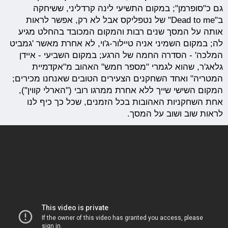
גם כ"סופרמן"; במקום התשיעי לינה קרדליני, ששיחקה
ב"Dead to me" של נטפליקס אבל לא רק, אפשר לראות
אותה על המסך שנים רבות והמקום המכובד בהחלט מגיע
לה; במקום השמיני אניה טיילור-ג'וי, לא אחרת מאשר 'גמביט
המלכה' - הסדרה החמה של הרגע; במקום השביעי - איידן
גלאג'ר, שהוא לגמרי "מספר חמש" האהוב מ"אקדמיית
המטריה" ואחד השחקנים הצעירים הטובים שאנחנו מכירים;
המקום השישי שייך ללא אחרת ממרגו רובי ("הארלי קווין"),
אחת השחקניות האהובות בכל הזמנים, שכל כך כיף לנו
לראות שוב ושוב על המסך.