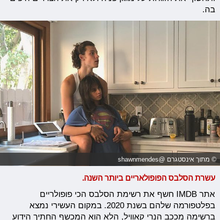
בה.
© מתוך אינסטגרם @shawnmendes
עשרת הסלבס הפופולאריים ביותר השנה.
אתר IMDB חשף את רשימת הסלבס הכי פופולריים
בפלטפורמה שלהם בשנת 2020. במקום העשירי נמצא
ברשימה מככב הנרי קאוויל, הלא הוא המכשף החתיך הידוע