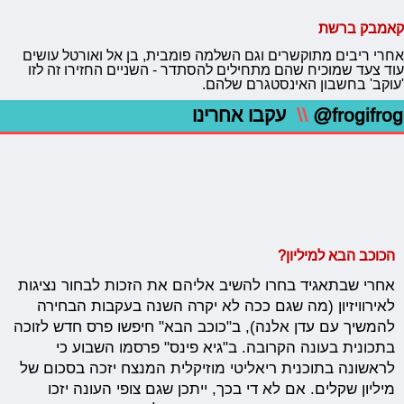
קאמבק ברשת
אחרי ריבים מתוקשרים וגם השלמה פומבית, בן אל ואורטל עושים
עוד צעד שמוכיח שהם מתחילים להסתדר - השניים החזירו זה לזו
'עוקב' בחשבון האינסטגרם שלהם.
@frogifrog
\\
עקבו אחרינו
הכוכב הבא למיליון?
אחרי שבתאגיד בחרו להשיב אליהם את הזכות לבחור נציגות
לאירוויזיון (מה שגם ככה לא יקרה השנה בעקבות הבחירה
להמשיך עם עדן אלנה), ב"כוכב הבא" חיפשו פרס חדש לזוכה
בתכונית בעונה הקרובה. ב"גיא פינס" פרסמו השבוע כי
לראשונה בתוכנית ריאליטי מוזיקלית המנצח יזכה בסכום של
מיליון שקלים. אם לא די בכך, ייתכן שגם צופי העונה יזכו