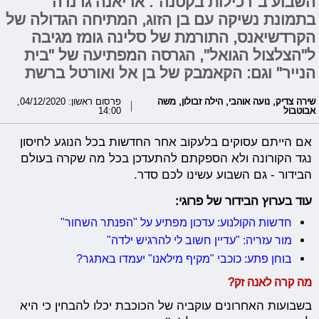
השבוע ב"רכילות בקטנה": אריאנה גרנדה
בתמונת נשיקה עם בן הזוג, המתיחה הגדולה של
הקרדשיאנס, התורמת של סלינה גומז מגיבה
ל"הצלצול הגואל", הגרסה המפתיעה של "בית
הנייר" וגם: הקאמבק של בן אל ואורטל ברשת
שירה צדיק
,
נועה אוהבי
,
הילה זבולון
,
משה
פרסום ראשון: 04/12/2020,
אבוטבול
14:00
אם הייתם עסוקים בלעקוב אחר החדשות בכל הנוגע לחיסון
נגד הקורונה ולא הספקתם להתעדכן בכל מה שקרה בעולם
הבידור - גם השבוע עשינו לכם סדר.
עוד בערוץ הבידור של פרוגי:
חדשות הקולנוע: עדכון מפתיע על "הפנתר השחור"
מור עזריה: "עדיין חשוב לי להרגיש ילדה"
בוחן פתע: כוכבי "מקיף מילאנו" יעמדו באתגר?
מה קרה לאנה זק?
בשבועות האחרונים עוקביה של הכוכבת יכלו להבחין כי היא