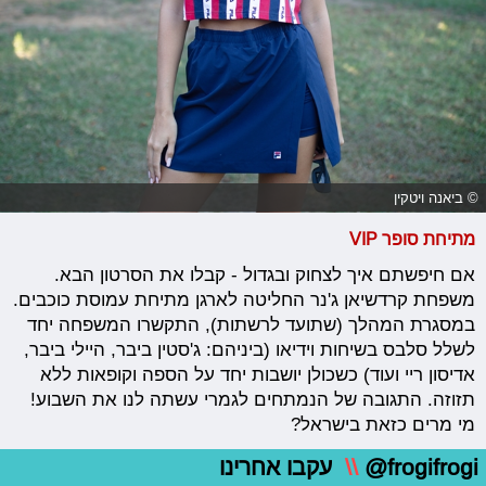
© ביאנה ויטקין
מתיחת סופר VIP
אם חיפשתם איך לצחוק ובגדול - קבלו את הסרטון הבא.
משפחת קרדשיאן ג'נר החליטה לארגן מתיחת עמוסת כוכבים.
במסגרת המהלך (שתועד לרשתות), התקשרו המשפחה יחד
לשלל סלבס בשיחות וידיאו (ביניהם: ג'סטין ביבר, היילי ביבר,
אדיסון ריי ועוד) כשכולן יושבות יחד על הספה וקופאות ללא
תזוזה. התגובה של הנמתחים לגמרי עשתה לנו את השבוע!
מי מרים כזאת בישראל?
@frogifrogi
\\
עקבו אחרינו