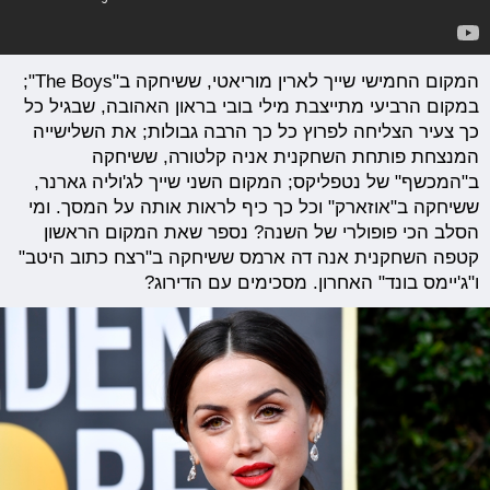
המקום החמישי שייך לארין מוריאטי, ששיחקה ב"The Boys";
במקום הרביעי מתייצבת מילי בובי בראון האהובה, שבגיל כל
כך צעיר הצליחה לפרוץ כל כך הרבה גבולות; את השלישייה
המנצחת פותחת השחקנית אניה קלטורה, ששיחקה
ב"המכשף" של נטפליקס; המקום השני שייך לג'וליה גארנר,
ששיחקה ב"אוזארק" וכל כך כיף לראות אותה על המסך. ומי
הסלב הכי פופולרי של השנה? נספר שאת המקום הראשון
קטפה השחקנית אנה דה ארמס ששיחקה ב"רצח כתוב היטב"
ו"ג'יימס בונד" האחרון. מסכימים עם הדירוג?