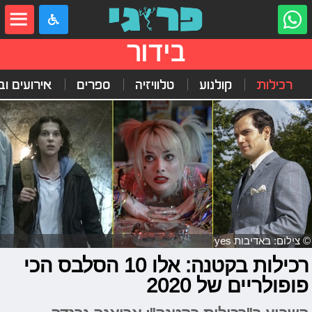
בידור
רכילות
קולנוע
טלוויזיה
ספרים
אירועים ובי
© צילום: באדיבות yes
רכילות בקטנה: אלו 10 הסלבס הכי
פופולריים של 2020