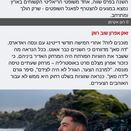
השנה בפרס שווה, אחד משופטי הריאליטי הקשוחים בארץ
נמצא במגעים להצטרף לפאנל השופטים - שרק הולך
ומתרחב.
© רונן אקרמן
זאק אפרון שוב רווק
מוכנים לזה? אחרי חמישה חודשי דייטינג עם ונסה ויאדארס,
"דה סאן" מדווחים כי השניים כבר אאוט. ככל הנראה מה
ששבר את הזוגיות הפורחת היה המרחק האדיר ביניהם, כי
כזכור אפרון מצלם סרט באוסטרליה – מרחק שעתיים טיסה
מונסה. "למרבה הצער, הגורל לא היה לצידם", סיפר גורם
ל"דה סאן". כנראה שזוגיות בשלט רחוק היא ממש לא עבור
האוהבים הצעירים.