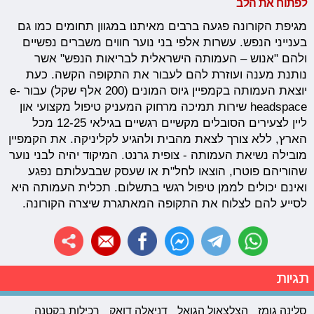
לפתוח את הלב
מגיפת הקורונה פגעה ברבים מאיתנו במגוון תחומים כמו גם
בענייני הנפש. עשרות אלפי בני נוער חווים משברים נפשיים
ולהם "אנוש – העמותה הישראלית לבריאות הנפש" אשר
נותנת מענה ועוזרת להם לעבור את התקופה הקשה. כעת
יוצאת העמותה בקמפיין גיוס המונים (200 אלף שקל) עבור e-
headspace שירות תמיכה מרחוק המעניק טיפול מקצועי און
ליין לצעירים הסובלים מקשיים רגשיים בגילאי 12-25 מכל
הארץ, ללא צורך לצאת מהבית ולהגיע לקליניקה. את הקמפיין
מובילה נשיאת העמותה - צופית גרנט. המיקוד יהיה לבני נוער
שהוריהם פוטרו, הוצאו לחל"ת או שעסק שבבעלותם נפגע
ואינם יכולים לממן טיפול רגשי בתשלום. תכלית העמותה היא
לסייע להם לצלוח את התקופה המאתגרת שיצרה הקורונה.
תגיות
סלינה גומז
הצלצאול הגואל
דניאלה דואק
רכילות בקטנה