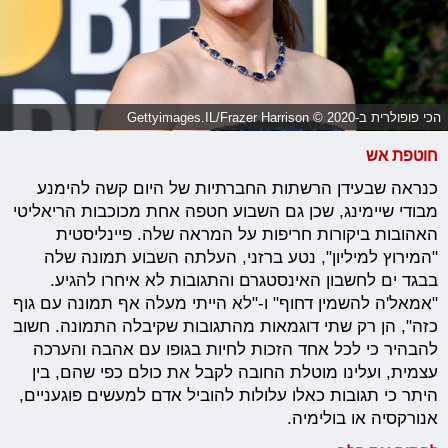
הכי פופולרית ב-2020 © Gettyimages.IL/Frazer Harrison
חוטפת אש
כנראה שבעידן הרשתות החברתיות של היום קשה להימנע
מבודי שיימינג, שכן גם השבוע חטפה אחת מכוכבות הריאליטי
האהובות ביקורות חריפות על המראה שלה. פיינליסטית
"המירוץ למיליון", נטע ברזני, העלתה השבוע תמונה שלה
בבגד ים לחשבון האינסטגרם והתגובות לא איחרו להגיע.
"אמאל'ה להשמין דחוף" ו-"לא הייתי מעלה אף תמונה עם גוף
כזה", הן רק שתי דוגמאות מהתגובות שקיבלה התמונה. חשוב
להבהיר כי לכל אחד הזכות לחיות בגופו עם אהבה והערכה
עצמית, ועלינו מוטלת החובה לקבל את כולם כפי שהם, בין
היתר כי תגובות כאלו עלולות להוביל אדם למעשים פוגעניים,
אנורקסיה או בולימיה.