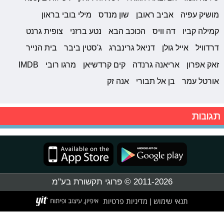
מושיק עפיה
אביב ראובן
שון מנדס
מילי בובי בראון
קמילה קביו
דה וויס
הכוכב הבא
נטע ברזני
צופית גרנט
דרדוויל
אייל גולן
דניאל גרינברג
ג'סטין ביבר
בית הנייר
זאק אפרון
אריאנה גרנדה
קים קרדשיאן
מרגו רובי
IMDB
אורטל עמר
בן אל תבורי
אנה זק
תגובות
2011-2026 © פרוגי תקשורת בע"מ
תנאי שימוש
מדיניות פרטיות
|