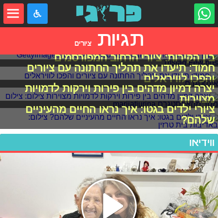
תגיות
ציורים
בין הקירות: ציורי הרחוב המפורסמים
חמוד: תיעדו את תהליך החתונה עם ציורים
והפכו לוויראלים
יצרה דמיון מדהים בין פירות וירקות לדמויות
מצוירות
ציורי ילדים בגטו: איך נראו החיים מהעיניים
שלהם?
ווידיאו