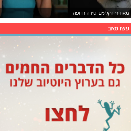
מאחורי הקלעים: טירה רדופה
עשו סאב