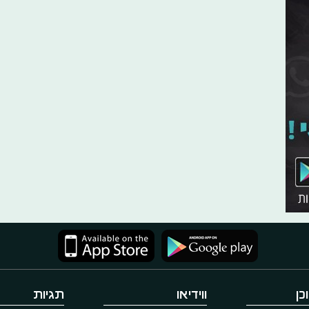
כן
ווידיאו
תגיות