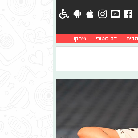
מדים
דה סטורי
שחקו