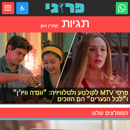
תגיות
קתרין האן
פרסי MTV לקולנוע ולטלוויזיה: ״וונדה וויז׳ן״
ו״לכל הנערים״ הם הזוכים
המומלצים שלנו: