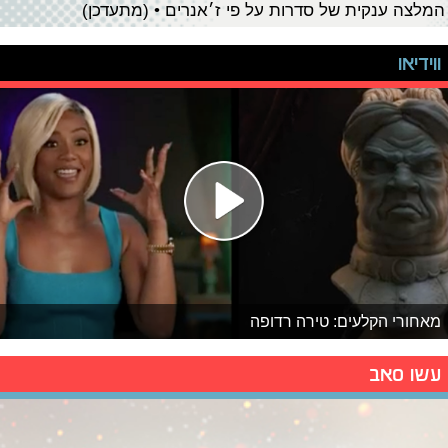
המלצה ענקית של סדרות על פי ז׳אנרים • (מתעדכן)
ווידיאו
מאחורי הקלעים: טירה רדופה
עשו סאב