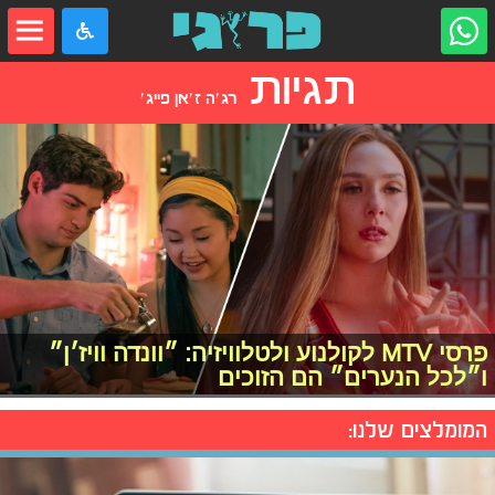
תגיות
רג׳ה ז׳אן פייג׳
פרסי MTV לקולנוע ולטלוויזיה: ״וונדה וויז׳ן״
ו״לכל הנערים״ הם הזוכים
המומלצים שלנו: