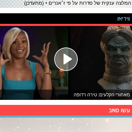
המלצה ענקית של סדרות על פי ז׳אנרים • (מתעדכן)
ווידיאו
מאחורי הקלעים: טירה רדופה
עשו סאב