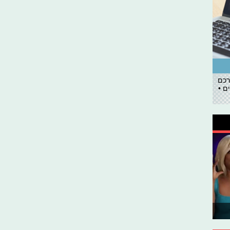
רכם
ם •