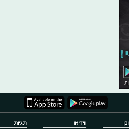
כן
ווידיאו
תגיות