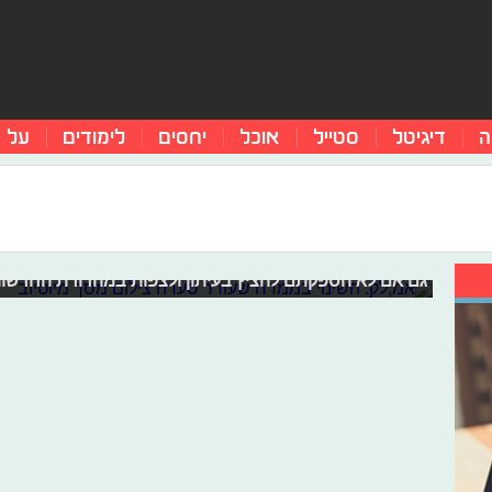
ה
דיגיטל
סטייל
אוכל
יחסים
לימודים
על 
אמ;לק: השינוי בממרח שעורר סערה
אירוע הירי הקטלני בטקסס, ראש הממשלה נחקר בפעם החמ
האהוב. קבלו את האירועים הכי חשובים ומעניינים, שהתרחשו
גם אם לא הספקתם להציץ בעיתון ולצפות במהדורת החדשו