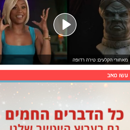
מאחורי הקלעים: טירה רדופה
עשו סאב