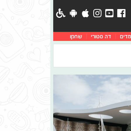
מדים
דה סטורי
שחקו