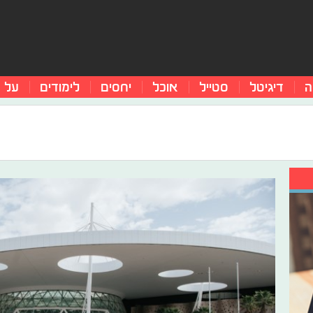
ה
דיגיטל
סטייל
אוכל
יחסים
לימודים
על 