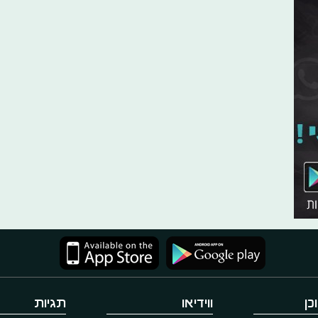
כן
ווידיאו
תגיות