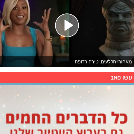
מאחורי הקלעים: טירה רדופה
עשו סאב