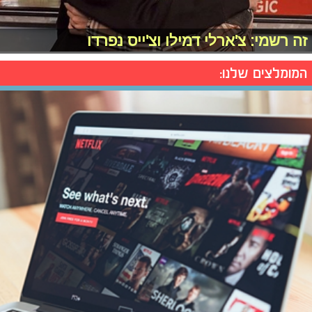
זה רשמי: צ'ארלי דמילו וצ'ייס נפרדו
המומלצים שלנו: