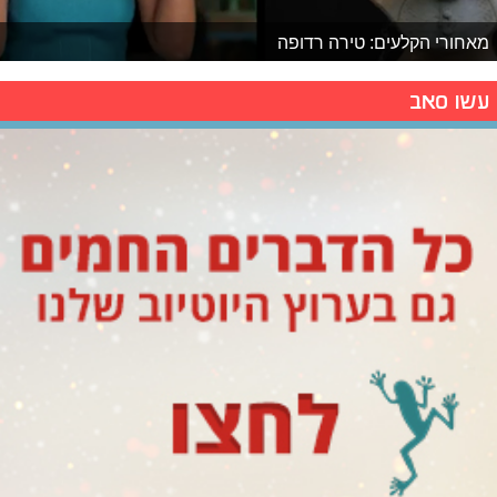
מאחורי הקלעים: טירה רדופה
עשו סאב