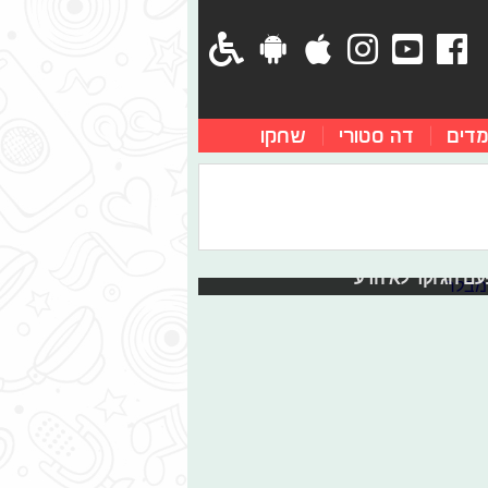
מדים
דה סטורי
שחקו
לכך שגות'האם תישאר נקייה מפושעים.
עם הג'וקר לא הרע