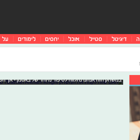
ה
דיגיטל
סטייל
אוכל
יחסים
לימודים
על 
האם שווה לקנות את המשחק Batman Arkham Knight?
את באטמן כולנו מכירים - גיבור שמציל אנשים בלילה ודואג 
במשחק הזה אנחנו נתלווה לסיפור מיוחד של באטמן - אך הפ