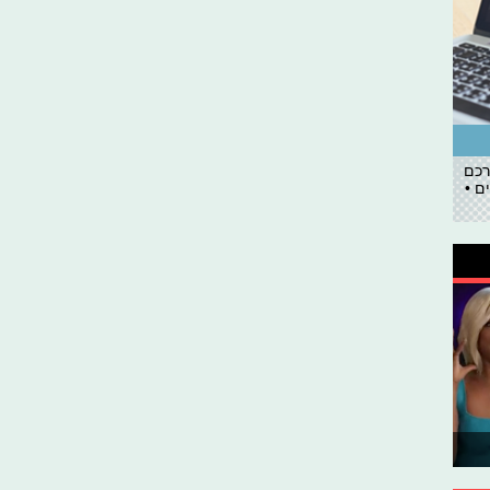
רכם
ם •