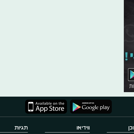
כן
ווידיאו
תגיות