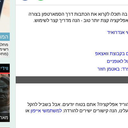
בה תוכלו לקרוא את הכתבות דרך הסמארטפון בצורה
פליקציה קצת יותר טוב - הנה מדריך קצר לשימוש.
אנדרואיד
המומ
מתלבט
רשימת
(מתעד
 לאופניים
ווידי
רד: באטמן חוזר
וריד אפליקציה? אתם בטוח יודעים. אבל בשביל להקל
ינו, הנה קישורים ישירים להורדה:
למשתמשי אייפון
או
מאחו