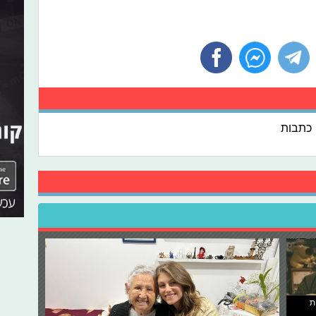
כתבות
ת