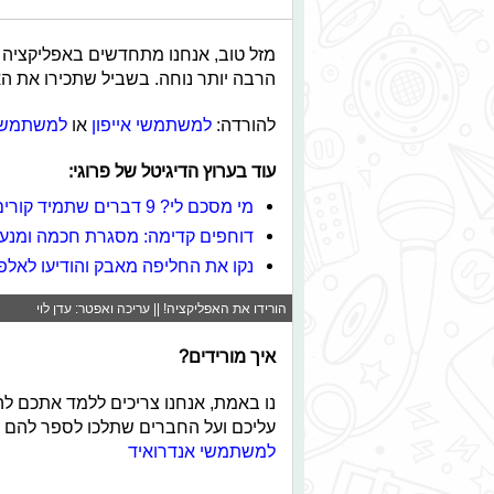
מזל טוב, אנחנו מתחדשים באפליקציה 
הרבה יותר נוחה. בשביל שתכירו את הא
להורדה:
למשתמשי אייפון
או
למשתמשי 
עוד בערוץ הדיגיטל של פרוגי:
מי מסכם לי? 9 דברים שתמיד קורים בקבוצת וואצאפ
דוחפים קדימה: מסגרת חכמה ומנעול
נקו את החליפה מאבק והודיעו לאלפ
הורידו את האפליקציה! || עריכה ואפטר: עדן לוי
איך מורידים?
נו באמת, אנחנו צריכים ללמד אתכם לה
עליכם ועל החברים שתלכו לספר להם על
למשתמשי אנדרואיד