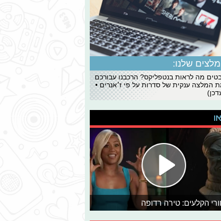
לצים שלנו:
ים מה לראות בנטפליקס? הרכבנו עבורכם
 המלצה ענקית של סדרות על פי ז׳אנרים •
כן)
או
רי הקלעים: טירה רדופה