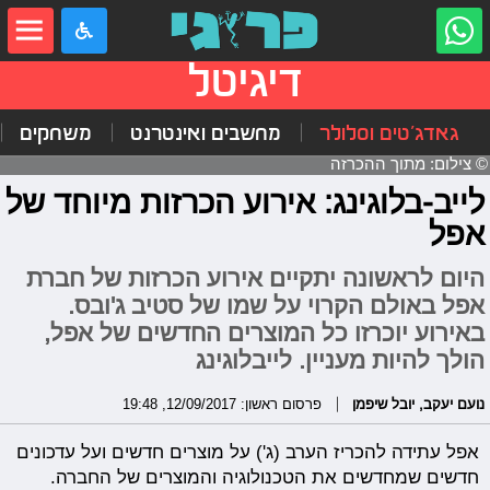
דיגיטל
גאדג'טים וסלולר
מחשבים ואינטרנט
משחקים
© צילום: מתוך ההכרזה
לייב-בלוגינג: אירוע הכרזות מיוחד של
אפל
היום לראשונה יתקיים אירוע הכרזות של חברת
אפל באולם הקרוי על שמו של סטיב ג'ובס.
באירוע יוכרזו כל המוצרים החדשים של אפל,
הולך להיות מעניין. לייבלוגינג
נועם יעקב
,
יובל שיפמן
פרסום ראשון: 12/09/2017, 19:48
אפל עתידה להכריז הערב (ג') על מוצרים חדשים ועל עדכונים
חדשים שמחדשים את הטכנולוגיה והמוצרים של החברה.