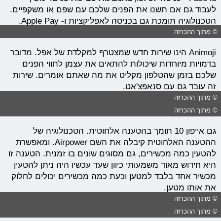
לעבוד גם אם תשנו את הפנים שלכם עם שפם או משקפיים.
הטכנולוגיה תומכת גם בכניסה לאפליקציות ו- Apple Pay.
© מתוך ההכרזה
Animoji הינו שירות חדש שמצטרף למקלדת של אפל. מדובר
בדמויות מיוחדות שיכולות להתאים את עצמן לתווי הפנים
שלכם בזמן שהטלפון מקליט את מה שאתם אומרים. שירות
זה עובד גם עם סנאפצ'אט.
© מתוך ההכרזה
© מתוך ההכרזה
גם אייפון 10 תומך בהטענה אלחוטית. הטכנולוגיה של
ההטענה האלחוטית קיבלה את השם Airpower. ומאפשרת
להטעין כמה מכשירים, גם מסוגים שונים בו זמנית. הטענה זו
היא חידוש מאוד משמעותי כיוון שעד עכשיו היה ניתן להטעין
מכשיר אחד בלבד למטען וכעת כמה מכשירים יכולים לחלוק
את אותו מטען.
© מתוך ההכרזה
© מתוך ההכרזה