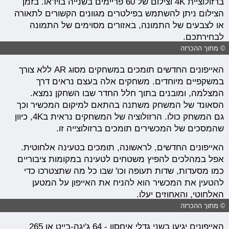
ברזולוציית 4K וצילום של 60 פריימים בשנייה בוידאו. בזמן
הצילום ניתן להשתמש בפילטרים מגוונים הקשורים לתאורה
או לצבעים של התמונה, באזורים מסוימים של התמונה
לבחירתכם.
© מתוך ההכרזה
האייפונים החדשים תומכים במשחקים מסוג AR ללא צורך
במשקפיים מיוחדים. משחקים אלה בעצם נראים דרך
המצלמה, ומובנים בתוך חלל החדר שבו השחקן נמצא.
הסאונד של המשחק משתנה בהתאם למיקום המכשיר וכך
גם המשחק כולו. הרזולוציה של המשחקים נראית ב4K, כיוון
שהמסכים של המכשירים תומכים ברזולוצייה זו.
האייפונים החדשים, לראשונה, תומכים בטעינה אלחוטית.
אפל במהלכים להפיץ משטחים לטעינה במקומות ציבוריים
כמו מסעדות, שדות תעופה וכו' שבו כל מה שתצטרכו כדי
להטעין את המכשיר הוא להניח את האייפון על המטען
האלחוטי, והאחוזים יעלו.
© מתוך ההכרזה
האייפונים יגיעו בשני גדלי איחסון - 64 ג'יגה-בייט או 265