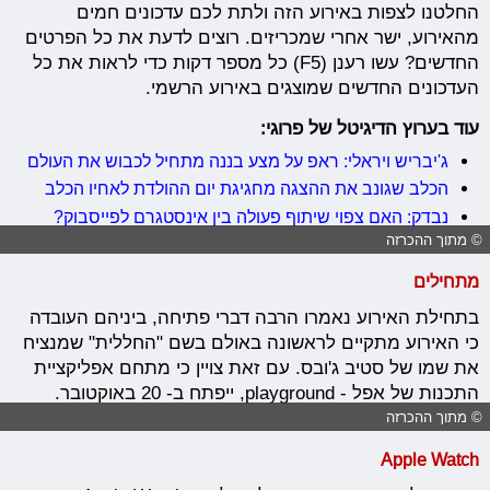
החלטנו לצפות באירוע הזה ולתת לכם עדכונים חמים
מהאירוע, ישר אחרי שמכריזים. רוצים לדעת את כל הפרטים
החדשים? עשו רענן (F5) כל מספר דקות כדי לראות את כל
העדכונים החדשים שמוצגים באירוע הרשמי.
עוד בערוץ הדיגיטל של פרוגי:
ג'יבריש ויראלי: ראפ על מצע בננה מתחיל לכבוש את העולם
הכלב שגונב את ההצגה מחגיגת יום ההולדת לאחיו הכלב
נבדק: האם צפוי שיתוף פעולה בין אינסטגרם לפייסבוק?
© מתוך ההכרזה
מתחילים
בתחילת האירוע נאמרו הרבה דברי פתיחה, ביניהם העובדה
כי האירוע מתקיים לראשונה באולם בשם "החללית" שמנציח
את שמו של סטיב ג'ובס. עם זאת צויין כי מתחם אפליקציית
התכנות של אפל - playground, ייפתח ב- 20 באוקטובר.
© מתוך ההכרזה
Apple Watch