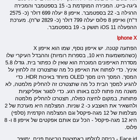
ג'יגה-בייט. המכירה המוקדמת ב- 15 בספטמבר והמכירה
הרגילה ב- 22 בספטמבר. אייפון 8 יעלה 699 דולר (כ- 2575
ד"ח) ואייפון 8 פלוס יעלה 799 דולר (כ- 2829 ש"ח). מערכת
ההפעלה iOS 11 תושק ב- 19 בספטמבר.
Iphone X
הפתעה קטנה. יש אייפון נוסף, שמו הוא אייפון X
(כשהמשמעות היא 10, בספרות רומיות) וההבדל העיקרי שלו
מסדרת האייפונים המוכרת הוא שאין לו כפתור בית. גודלו 5.8
אינץ'. כדי לפתוח את האייפון כל מה שתצטרכו זה ללחוץ על
המסך. המסך הינו מסך OLED מיוחד באיכות HDR. כדי
להגיע למסך הבית כל מה שתצטרכו זה להחליק מלמטה, לא
משנה מה פתוח לכם באותו רגע. כדי לסגור אפליקציות
פתוחות, במקום לחיצה כפולה, תצטרכו להחליק מלמטה
ולהשאיר את האצבע כ- 2 שניות. המצלמה היא מערכת של 2
מצלמות של 12 מגה-פיקסל וגם המצלמה הקדמית (סלפי)
היא 12 מגה-פיקסל - הכל עם אותם אפקטים של אייפון 8 ו- 8
פלוס.
Face id - כניסה לטלפון באמצעות טביעות פנים. ימשיך