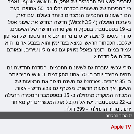
עוברים לשעונים החכמים של אפל, ה- Apple Watch. נאמר
כי המכירות של השעונים בסדרה גדלו בכ- 50 אחוזים וכעת
הם השעונים החכמים הנמכרים ביותר בעולם. עם זאת,
מערכת הפעלה (WatchOS 4) חדשה תחדש את שעוני אפל
ב- 19 בספטמבר. בנוסף, תושק סדרה חדשה של השעונים,
סדרה מספר 3 שבה יש סים מיוחד עם אותו מספר של האייפון
שלכם, הכפתור הראשי נמצא בצד ימין והוא בצבע אדום, הוא
עמיד במים, תומך באפל מיוזיק עם 40 מיליון שירים, ובאותם
גדלים של סדרה 2.
סירי עכשיו עוברת גם לשעונים החכמים. הסדרה החדשה גם
תהיה מהירה יותר ב- 70 אחוז מהקודמת, ו- Wifi מהיר יותר
ב- 85 אחוזים. hermes גם השנה תיצור את הרצועות של
השעון, אך רצועות חדשות. מצטרף גם צבע חדש - אפור.
המכירה המוקדת מתחילה ב- 15 בספטמבר והמכירה הרגילה
ב- 22 בספטמבר. ישראל תקבל את המכשירים רק מאוחר
יותר. מחיר התחלתי - 399 דולר.
© מתוך ההכרזה
Apple TV