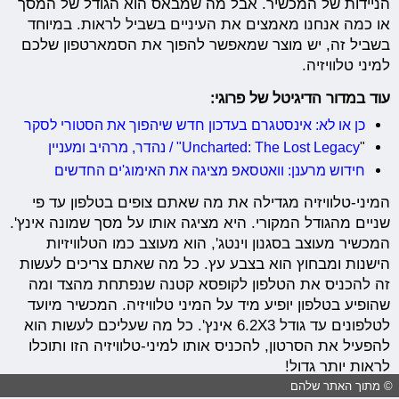
הניידות של המכשיר. אבל מה שמבאס הוא הגודל של המסך
או כמה אנחנו מאמצים את העיניים בשביל לראות. במיוחד
בשביל זה, יש מוצר שמאפשר להפוך את הסמארטפון שלכם
למיני טלוויזיה.
עוד במדור הדיגיטל של פרוגי:
כן או לא: אינסטגרם בעדכון חדש שיהפוך את הסטורי לסקר
"
Uncharted: The Lost Legacy" / נהדר, מרהיב ומעניין
חידוש מרענן: וואטסאפ מציגה את האימוג'ים החדשים
המיני-טלוויזיה מגדילה את מה שאתם צופים בטלפון עד פי
שניים מהגודל המקורי. היא מציגה אותו על מסך שמונה אינץ'.
המכשיר מעוצב בסגנון וינטג', הוא מעוצב כמו הטלוויזיות
הישנות ומבחוץ הוא בצבע עץ. כל מה שאתם צריכים לעשות
זה להכניס את הטלפון לקופסא קטנה שנפתחת מהצד ומה
שהופיע בטלפון יופיע מיד על המיני טלוויזיה. המכשיר מיועד
לטלפונים עד גודל 6.2X3 אינץ'. כל מה שעליכם לעשות הוא
להפעיל את הסרטון, להכניס אותו למיני-טלוויזיה הזו ותוכלו
לראות יותר גדול!
© מתוך האתר שלהם