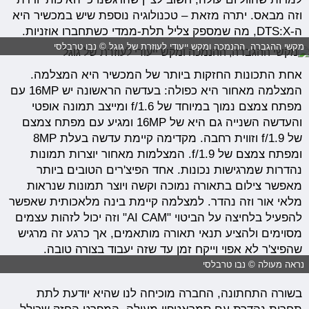
וזה מבאס. יתרה מזאת – טכנולוגיה נוספת שיש במכשיר היא
ה-DTS:X, מה שמספק צליל תלת-ממדי כשתחברו אוזניות.
מקשי ההגברה, ההנמכה ומקש ייעודי לעוזרת של גוגל © נבו טרבלסי
אחת התכונות החזקות ביותר של המכשיר היא המצלמה.
המצלמה מאחור היא כפולה: בעדשה הראשונה יש 16MP עם
מפתח צמצם נמוך במיוחד של f/1.6 ומייצב תמונה אופטי
והעדשה השנייה גם היא של 16MP ומגיע עם מפתח צמצם
של f/1.9 וזווית רחבה. מקדימה קיימת עדשה בעלת 8MP
ומפתח צמצם של f/1.9. המצלמות מאחור יוצרות תמונות
נהדרות שמרגישות נכונות. אחד הפיצ'רים הטובים ביותר
מאפשר צילום בתאורה נמוכה וקשה ויוצר תמונות שנראות
מלאי אור וזה נהדר. למצלמה קיימת בינה מלאכותית שאפשר
להפעיל בלחיצה על הביטוי "AI CAM" וזה יכול לזהות עצמים
מסוימים ולהציע תנאי תאורה מותאמים, אך כרגע זה מרגיש
שהפיצ'ר לא אפוי וייקח זמן עד שזה יעבוד בצורה טובה.
נראה מעולה © נבו טרבלסי
בשורה התחתונה, החברה מוכיחה לנו שהיא יודעת לתת