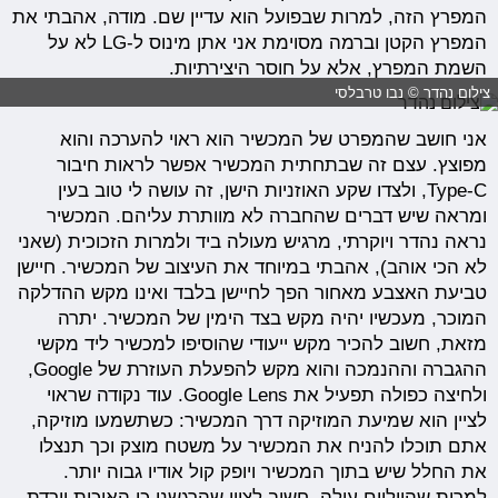
המפרץ הזה, למרות שבפועל הוא עדיין שם. מודה, אהבתי את
המפרץ הקטן וברמה מסוימת אני אתן מינוס ל-LG לא על
השמת המפרץ, אלא על חוסר היצירתיות.
צילום נהדר © נבו טרבלסי
אני חושב שהמפרט של המכשיר הוא ראוי להערכה והוא
מפוצץ. עצם זה שבתחתית המכשיר אפשר לראות חיבור
Type-C, ולצדו שקע האוזניות הישן, זה עושה לי טוב בעין
ומראה שיש דברים שהחברה לא מוותרת עליהם. המכשיר
נראה נהדר ויוקרתי, מרגיש מעולה ביד ולמרות הזכוכית (שאני
לא הכי אוהב), אהבתי במיוחד את העיצוב של המכשיר. חיישן
טביעת האצבע מאחור הפך לחיישן בלבד ואינו מקש ההדלקה
המוכר, מעכשיו יהיה מקש בצד הימין של המכשיר. יתרה
מזאת, חשוב להכיר מקש ייעודי שהוסיפו למכשיר ליד מקשי
ההגברה וההנמכה והוא מקש להפעלת העוזרת של Google,
ולחיצה כפולה תפעיל את Google Lens. עוד נקודה שראוי
לציין הוא שמיעת המוזיקה דרך המכשיר: כשתשמעו מוזיקה,
אתם תוכלו להניח את המכשיר על משטח מוצק וכך תנצלו
את החלל שיש בתוך המכשיר ויופק קול אודיו גבוה יותר.
למרות שהווליום עולה, חשוב לציין שהרגשנו כי האיכות יורדת