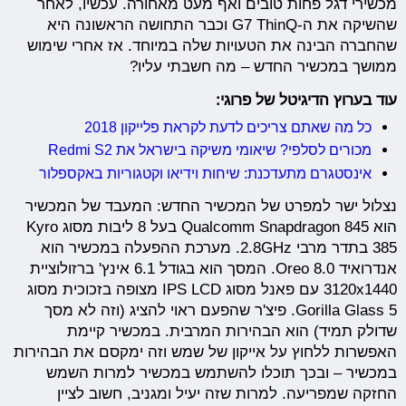
מכשירי דגל פחות טובים ואף מעט מאחורה. עכשיו, לאחר
שהשיקה את ה-G7 ThinQ וכבר התחושה הראשונה היא
שהחברה הבינה את הטעויות שלה במיוחד. אז אחרי שימוש
ממושך במכשיר החדש – מה חשבתי עליו?
עוד בערוץ הדיגיטל של פרוגי:
כל מה שאתם צריכים לדעת לקראת פלייקון 2018
מכורים לסלפי? שיאומי משיקה בישראל את Redmi S2
אינסטגרם מתעדכנת: שיחות וידיאו וקטגוריות באקספלור
נצלול ישר למפרט של המכשיר החדש: המעבד של המכשיר
הוא Qualcomm Snapdragon 845 בעל 8 ליבות מסוג Kyro
385 בתדר מרבי 2.8GHz. מערכת ההפעלה במכשיר הוא
אנדרואיד 8.0 Oreo. המסך הוא בגודל 6.1 אינץ' ברזולוציית
3120x1440 עם פאנל מסוג IPS LCD מצופה בזכוכית מסוג
Gorilla Glass 5. פיצ'ר שהפעם ראוי להציג (וזה לא מסך
שדולק תמיד) הוא הבהירות המרבית. במכשיר קיימת
האפשרות ללחוץ על אייקון של שמש וזה ימקסם את הבהירות
במכשיר – ובכך תוכלו להשתמש במכשיר למרות השמש
החזקה שמפריעה. למרות שזה יעיל ומגניב, חשוב לציין