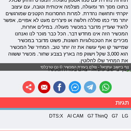
תחרות נהדרת עם סמראטפון מעולה. המפרט החזק שכולל
בתוכו מסך חד ומעולה, מצלמה איכותית וטובה, עם עיצוב
יוקרתי ותחושה נהדרת. למרות החסרונות הקטנים שמורגשים
יותר מדי כמו סוללה חלשה או פיצ'רים מעט לא אפויים, אפשר
להגיד שעדיין מדובר במכשיר מעולה. במילים אחרות,
המכשיר הזה אינו מחדש דבר. הכל כבר מוכר לנו ואנחנו
מכירים את הטכנולוגיות השונות, פשוט מדובר במכשיר
שמיישר קו ואף עושה את זה יותר טוב. המחיר של המכשיר
הוא 3,000 שקל וישווק פה בארץ בצבע שחור. מכשיר ששווה
את המחיר שלו לחלוטין.
נוף ביישוב עתניאל - צולם בעזרת המכשיר © נבו טרבלסי
תגיות
DTS:X
AI CAM
G7 ThinQ
G7
LG