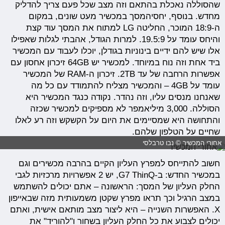
שהסוללה נאכלת בהתאם וזה מצב שכל פעם צריך להדליק
מחדש. בנוסף, יחסיהמסך במכשיר מעט שונים, במקום
ה-18:9 המוכר, החליטה LG למתוח את המסך עוד קצת
והיחס עומד על 19.5:9. למרות הגודל, אהבתי לגלות שאפילו
אלו שיש להם ידיים בינוניות בגודלן, יוכלו לעבוד עם המכשיר
ביד אחת וזה נוח במיוחד. למכשיר יש 64GB זיכרון אחסון עם
אפשרות הרחבה של עד 2TB. זיכרון ה-RAM של המכשיר
עומד על 4GB – והמכשיר מצליח להתמודד עם כל מה
שאנחנו מנסים עליו, וזה נהדר. נקודה כנגד המכשיר היא
הסוללה. 3,000 מיליאמפר לא מספיקים למכשיר שכזה
והתחושה היא שמסיימים את היום על הקשקש וזה רע לאלו
שחיים על הטלפון שלהם.
אחורי המכשיר © נבו טרבלסי
חשוב להתייחס למפרץ העליון הקיים בהרבה מכשירים וגם
במכשיר החדש: ב-G7 ThinQ, יש 2 אפשרויות מרכזיות לגבי
החלק העליון של המסך: הראשונה – אתם יכולים להשתמש
במצב הרגיל וכך תראו מפרץ שקטן משמעותית מזה שבאייפון
X. האפשרות השנייה – היא ליצור מצב מותאם אישית, ואתם
יכולים לצבוע את כל החלק העליון בשחור ו"להוריד" את