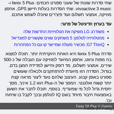
שתי סדרות שונות של שעוני ספורט חכמים: fenix 5 Plus ו-
vivoactive 3 music. שתי הסדרות בעלות חיישן GPS, אחסון
מוזיקה, אמצעי תשלום ועוד פיצ'רים שיוכלו לשמש אתכם.
עוד בערוץ הדיגיטל של פרוגי:
משודרג: LG משיקה את הטלוויזיות החדשות שלה
מהטלוויזיה לטלפון: 5 משחקים שווים שקשורים למונדיאל
G7 ThinQ: מכשיר מעולה שמיישר קו עם כל המתחרות
סדרת fenix 5 Plus היא האחת היוקרתית יותר. תוכלו למצוא
בה מפות וניווט, אחסון המיועד למוזיקה עם הגבלה של כ-500
שירים, אמצעי תשלום, מד דופק וחיישן למדידת חמצן בדם.
בגדול, הסדרה הזו מיועדת להרפתקנים ולכאלה שעושים
ספורט באופן קבוע. העיצוב שלהם נועד ליצור מראה קצת
יותר קשוח ואלגנטי. המסך של ה-Plus הוא 1.2 אינץ', מסך
יחסית גדול לכל מי שמעדיף. בנוסף, תוכלו לחבר את השעון
באמצעות חיבור מיוחד בשם IQ לטלפון ובכך לקבל בו שיחות
וכו'.
Fenix 5X Plus © Garmin