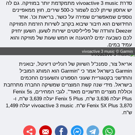
סדרת vivoactive 3 music מתמקדמת יותר במוזיקה. גם לה
יש אחסון שייתן לכם לשמור כ-500 שירים, חוץ ממאפיינים
נוספים שמאפשרים שמירה על כושר, בריאות וכו'. אחד
החידושים הוא חיבור שיבוא בקרוב לשירות הזרמת המוזיקה
Deezer והורדה של פלייליסטים ישירות לשעון. השעון יחזיק
לכם כשבעה ימים להטענה או חמש שעות של מוזיקה והוא
עמיד במים.
vivoactive 3 music © Garmin
אריאל צור, סמנכ"ל השיווק של רונלייט דיגיטל, יבואנית
Garmin בישראל אמר כי "Garmin הוא המותג המוביל
והחדשני בקטגוריית שעוני הספורט והשעונים החכמים
בישראל. מידי שנה קשת המוצרים שמשיקה החברה מתרחבת
וכוללת מוצרים חדשניים מאוד". לגבי המחירים, Fenix 5s
Plus יעלה 3,636 ש"ח, Fenix 5 Plus יעלה 3,639 ש"ח, ו-
Fenix 5X Plus 3,870 ש"ח. vivoactive 3 music יעלה 1,499
ש"ח.