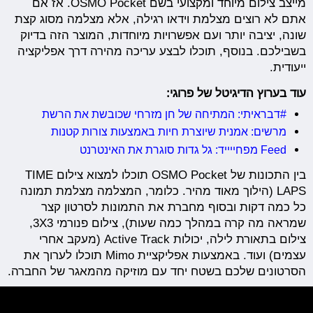
מייצב צילום מיוחד ומקצועי בשם OSMO Pocket. אז אם
אתם לא רוצים מצלמת וידאו רגילה, אלא מצלמה מסוג קצת
שונה, יציבה יותר ועם אפשרויות מיוחדות, המוצר הזה בדיוק
בשבילכם. בנוסף, תוכלו לבצע עריכה מהירה דרך אפליקציה
ייעודית.
עוד בערוץ הדיגיטל של פרוגי:
#דבראיתי: המתיחה של חן מזרחי שכובשת את הרשת
מרשים: אמנית שיוצרת חיות באמצעות צורות קטנות
Feed מפחייייד: גל גדות סוגרת את האינטרנט
בין התכונות של OSMO Pocket תוכלו למצוא צילום TIME
LAPS (הילוך מאוד מהיר. כלומר, המצלמה מצלמת תמונה
כל כמה דקות ובסוף מחברת את התמונות לסרטון קצר
שמראה מה קרה במהלך כמה שעות), צילום פנורמי 3X3,
צילום בתאורת לילה, יכולות Active Track (מעקב אחרי
עצמים) ועוד. באמצעות אפליקציית Mimo תוכלו לערוך את
הסרטונים שלכם בשטח יחד עם מוזיקה מהמאגר של החברה.