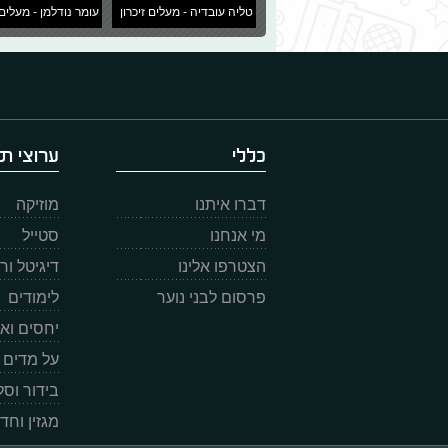
טליה עובדיה - מעלים זיכרון
עומר נודלמן - מעלים 
כללי
ערוצי תו
דברו איתנו
מוזיקה
מי אנחנו
סטייל
הצטרפו אלינו
דיגיטל ו
פרסום לבני נוער
לימודים
יחסים וא
על מדים
בידור וס
מגזין וחד