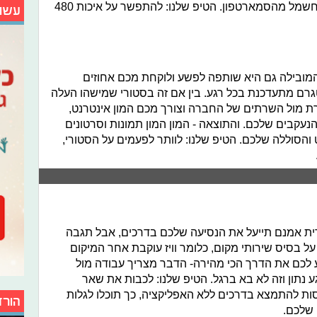
המון אנרגיה שצורכת המון מאספקת החשמל מהסמארטפון. הטיפ שלנו: להתפשר על איכות 480
עשו
ובילה גם היא שותפה לפשע ולוקחת מכם אחוזים
רם מתעדכנת בכל רגע. בין אם זה בסטורי שמישהו העלה
ברת מול השרתים של החברה וצורך מכם המון אינטרנט,
נעקבים שלכם. והתוצאה - המון המון תמונות וסרטונים
והסוללה שלכם. הטיפ שלנו: לוותר לפעמים על הסטורי,
לית הפופולרית אמנם תייעל את הנסיעה שלכם בדרכים, אבל תגבה
ל בסיס שירותי מקום, כלומר וויז עוקבת אחר המיקום
 לכם את הדרך הכי מהירה- הדבר מצריך עבודה מול
 נתון וזה לא בא ברגל. הטיפ שלנו: לכבות את שאר
ות להתמצא בדרכים ללא האפליקציה, כך תוכלו לגלות
הורד
 שלכם.