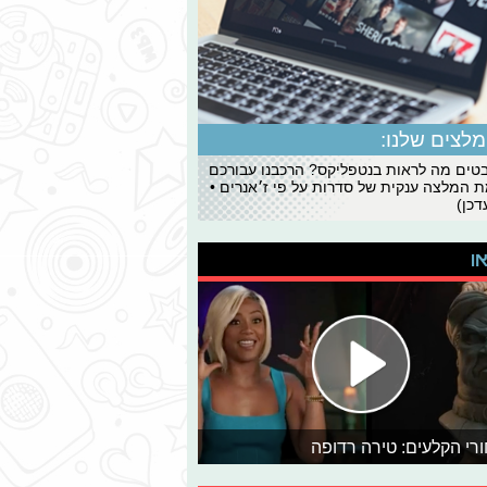
לצים שלנו:
ים מה לראות בנטפליקס? הרכבנו עבורכם
 המלצה ענקית של סדרות על פי ז׳אנרים •
כן)
או
רי הקלעים: טירה רדופה