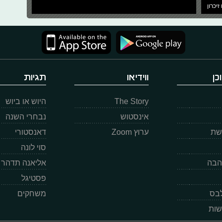
זיכרון
כן
ווידיאו
תגיות
The Story
היוש או ביוש
אינסטוש
נבחרי השנה
רשת
ערוץ Zoom
דאנסטורי
סוי לונה
הבה
אליאנה תדהר
פסטיגל
לבס
משחקים
שות