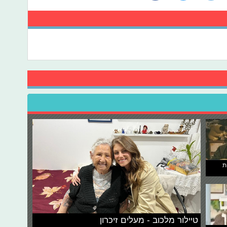
ת
טיילור מלכוב - מעלים זיכרון