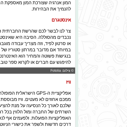
להנמיך את הבהירות.
אינסטגרם
צר לנו לבשר לכם שהרשת החברתית המ
נכבדים מהסוללה. הסיבה היא שאינסטג
או סרטון לפיד, וזה מצריך עבודה מוג
במיוחד אם מדובר במרתון סטוריז של ה
בנגישות פשוטה והמחיר הוא האינטרנט 
להיפגש עם חברים או לקרוא ספר טוב.
© צילום: Fotolia
וויז
אפליקציית ה-GPS הישרא
ממכם אחוזים לא מעטים. וויז מבוססת ע
שלכם לאורך כל הנסיעה על מנת להציע
השרתים של החברה ומול הלווין בכל רגע
האפליקציות הפועלות. ולפעמים אף לנס
דרכים חדשות ולשפר את כישורי הניווט