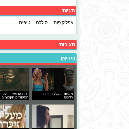
תגיות
אפליקציות
סוללה
טיפים
תגובות
ווידיאו
מאחורי הקלעים: טירה
חיית החושך - בעקבו
רדופה
הסיפורים הקסומים