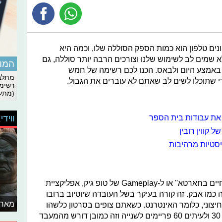
ים טלפון הוא כמות הספק הסוללה שלו, וכמה היא
א שמים לב לשימוש שלנו וצורכים הרבה יותר סוללה, גם
המומ
 באמצע היום ולבאס. הכנו לכם רשימה של חמש
מתלבט
י שתוכלו לשים לב שאתם לא עוברים את הגבול.
רשימת
(מתעד
ווידי
יסטיות מרהיבות
עם כמה שאנחנו מכורים לוולוגים של ''חיים בחארטא'' או ל-Gameplay של טופ גיק, אפליקציית
 כמו אבק. זה קורה בעיקר בשל העובדה שיוטיוב ברובו
מאחו
חיצוני, כלומר האינטרנט. כשאתם צופים בסרטון כלשהו
אתם בעצם גורמים לסמארטפון להריץ 30 ולעיתים 60 פריימים לשנייה וזה כמובן דורש מהמעבד